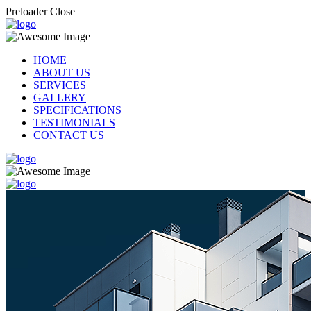
Preloader Close
HOME
ABOUT US
SERVICES
GALLERY
SPECIFICATIONS
TESTIMONIALS
CONTACT US