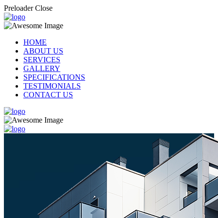
Preloader Close
HOME
ABOUT US
SERVICES
GALLERY
SPECIFICATIONS
TESTIMONIALS
CONTACT US